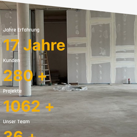
Jahre Erfahrung
23
 Jahre
Kunden
391
 +
Projekte
1490
 +
Unser Team
51
 +