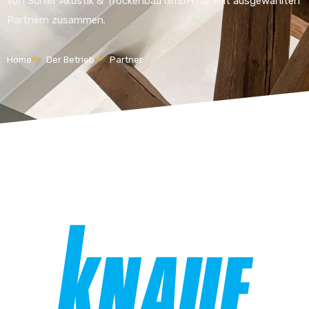
von Schier Akustik & Trockenbau GmbH nur mit ausgewählten
Partnern zusammen.
Home
Der Betrieb
Partner